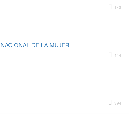
148
RNACIONAL DE LA MUJER
414
394