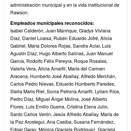
administración municipal y en la vida institucional de
Rawson.
Empleados municipales reconocidos:
Isabel Calderón, Juan Manrique, Gladys Viviana
Díaz, Daniel Loaisa, Rubén Eduardo Jofré, Alicia
Gabriel, María Dolores Rojas, Sandra Aciar, Luis
Agustín Díaz, Hugo Alberto Salinas, Juan Manuel
García, Rodolfo Félix Pereyra, Roque Rosales,
Valeria Vera, Alicia Amarfil, María del Carmen
Aracena, Humberto José Aballay, Alfredo Merchán,
Carlos Pedro Nievas, Eduardo Humberto Paredes,
Stella Maris Riel, Sonia Petrona Amarfil, Lyliam Ríos,
Pedro Díaz, Miguel Ángel Molina, José Alberto
Flores, Luis Emilio Guerra, Cristina Elena Julio,
Santo Carlos Verón, Jesús Alfredo Aballay, María de
la Paz Arostegui, Ana Casiba, Susana Fernández,
Edgar Garay, Mónica Graciela Rodríguez, Graciela