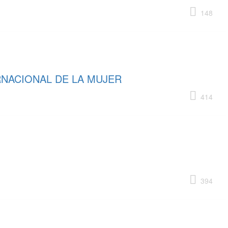
148
RNACIONAL DE LA MUJER
414
394