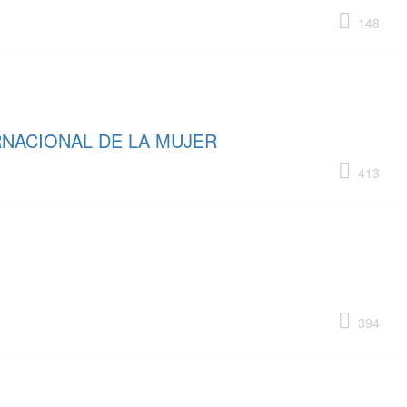
148
RNACIONAL DE LA MUJER
413
394