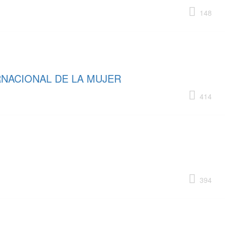
148
RNACIONAL DE LA MUJER
414
394