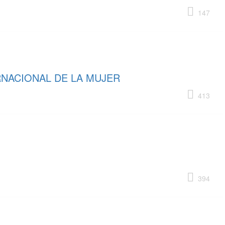
147
RNACIONAL DE LA MUJER
413
394